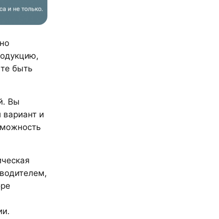
чно
родукцию,
те быть
й. Вы
 вариант и
озможность
ическая
водителем,
оре
ии.