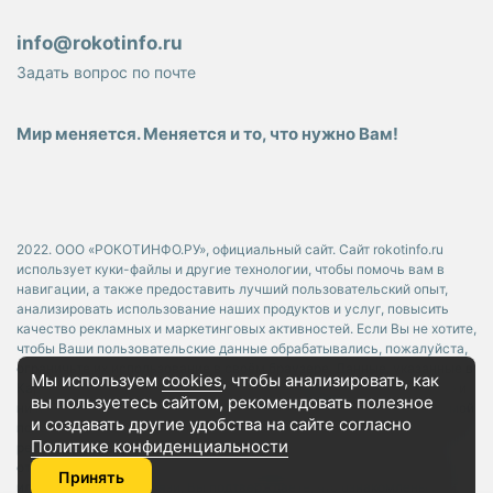
info@rokotinfo.ru
Задать вопрос по почте
Мир меняется. Меняется и то, что нужно Вам!
2022. ООО «РОКОТИНФО.РУ», официальный сайт. Сайт rokotinfo.ru
использует куки-файлы и другие технологии, чтобы помочь вам в
навигации, а также предоставить лучший пользовательский опыт,
анализировать использование наших продуктов и услуг, повысить
качество рекламных и маркетинговых активностей. Если Вы не хотите,
чтобы Ваши пользовательские данные обрабатывались, пожалуйста,
ограничьте их использование в своём браузере. Данные, указанные в
Мы используем
cookies
, чтобы анализировать, как
Карточках Товара носят исключительно информационный характер и
вы пользуетесь сайтом, рекомендовать
полезное
ни при каких условиях не является публичной офертой, определяемой
и создавать другие удобства на сайте согласно
положениями Статьи 437 Гражданского кодекса РФ. Используя без
Политике конфиденциальности
регистрации или регистрируясь на портале Rokotinfo, в. т.ч.
отправляя сообщения или заявки посредством электронной почты
Принять
или форм обратной связи, Вы подтверждаете, что ознакомлены и