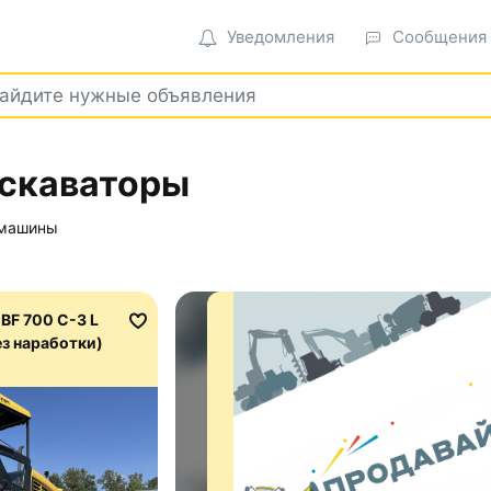
Уведомления
Сообщения
кскаваторы
 машины
BF 700 C-3 L
без наработки)