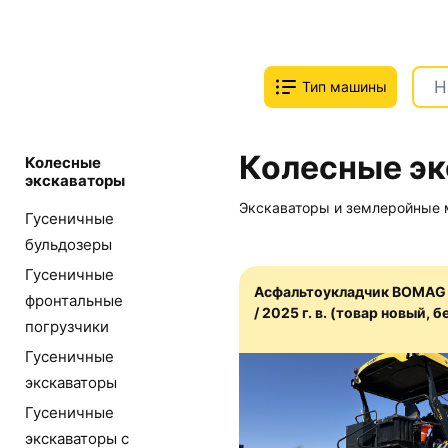
Тип машины
Колесные э
Колесные
экскаваторы
Экскаваторы и землеройные
Гусеничные
бульдозеры
Гусеничные
Асфальтоукладчик BOMAG 
фронтальные
/ 2025 г. в. (товар новый, 
погрузчики
Гусеничные
экскаваторы
Гусеничные
экскаваторы с