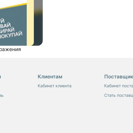
бражения
и
Клиентам
Поставщи
Кабинет клиента
Кабинет пост
зь
Стать постав