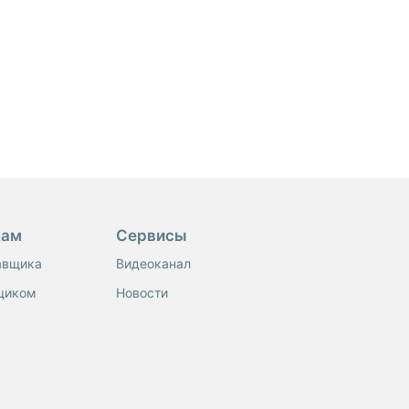
кам
Сервисы
авщика
Видеоканал
щиком
Новости