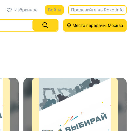
Избранное
Войти
Продавайте на Rokotinfo
Место передачи: Москва