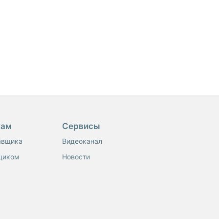
кам
Сервисы
авщика
Видеоканал
щиком
Новости