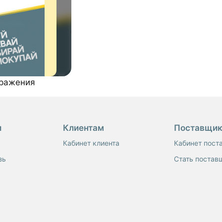
бражения
и
Клиентам
Поставщи
Кабинет клиента
Кабинет пост
зь
Стать постав