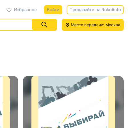
Избранное
Войти
Продавайте на Rokotinfo
Место передачи: Москва