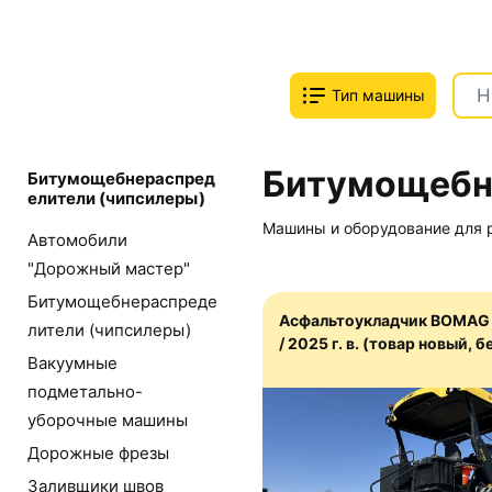
Тип машины
Битумощебн
Битумощебнераспред
елители (чипсилеры)
Машины и оборудование для 
Автомобили
"Дорожный мастер"
Битумощебнераспреде
Асфальтоукладчик BOMAG 
лители (чипсилеры)
/ 2025 г. в. (товар новый, 
Вакуумные
подметально-
уборочные машины
Дорожные фрезы
Заливщики швов