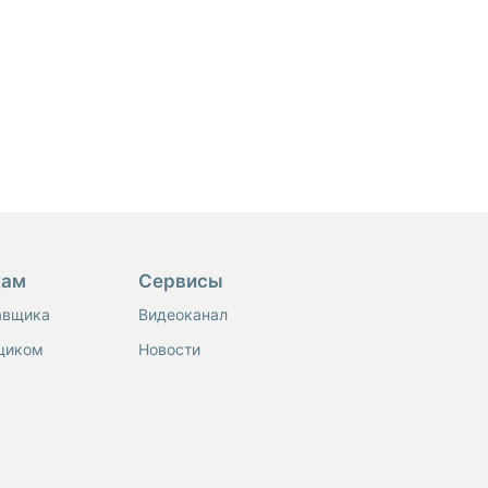
кам
Сервисы
авщика
Видеоканал
щиком
Новости