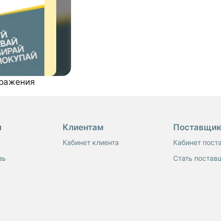
бражения
и
Клиентам
Поставщи
Кабинет клиента
Кабинет пост
зь
Стать постав