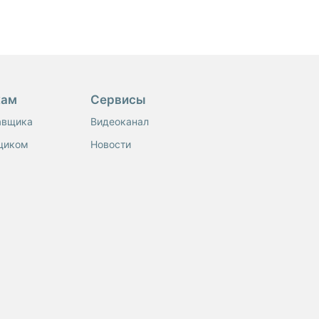
кам
Сервисы
авщика
Видеоканал
щиком
Новости