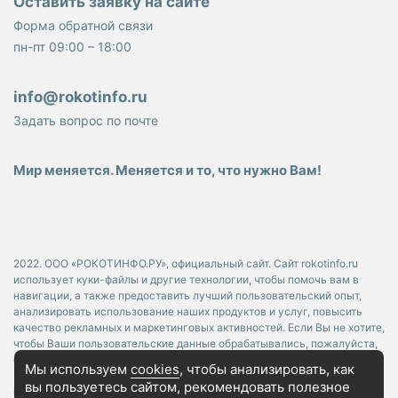
Оставить заявку на сайте
Форма обратной связи
пн-пт 09:00 – 18:00
info@rokotinfo.ru
Задать вопрос по почте
Мир меняется. Меняется и то, что нужно Вам!
2022. ООО «РОКОТИНФО.РУ», официальный сайт. Сайт rokotinfo.ru
использует куки-файлы и другие технологии, чтобы помочь вам в
навигации, а также предоставить лучший пользовательский опыт,
анализировать использование наших продуктов и услуг, повысить
качество рекламных и маркетинговых активностей. Если Вы не хотите,
чтобы Ваши пользовательские данные обрабатывались, пожалуйста,
ограничьте их использование в своём браузере. Данные, указанные в
Мы используем
cookies
, чтобы анализировать, как
Карточках Товара носят исключительно информационный характер и
вы пользуетесь сайтом, рекомендовать
полезное
ни при каких условиях не является публичной офертой, определяемой