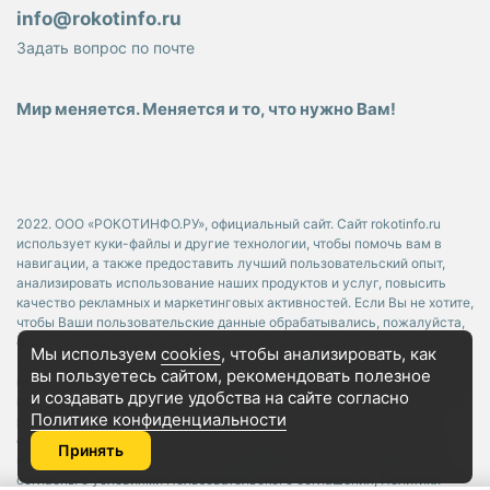
info@rokotinfo.ru
Задать вопрос по почте
Мир меняется. Меняется и то, что нужно Вам!
2022. ООО «РОКОТИНФО.РУ», официальный сайт. Сайт rokotinfo.ru
использует куки-файлы и другие технологии, чтобы помочь вам в
навигации, а также предоставить лучший пользовательский опыт,
анализировать использование наших продуктов и услуг, повысить
качество рекламных и маркетинговых активностей. Если Вы не хотите,
чтобы Ваши пользовательские данные обрабатывались, пожалуйста,
ограничьте их использование в своём браузере. Данные, указанные в
Мы используем
cookies
, чтобы анализировать, как
Карточках Товара носят исключительно информационный характер и
вы пользуетесь сайтом, рекомендовать
полезное
ни при каких условиях не является публичной офертой, определяемой
и создавать другие удобства на сайте согласно
положениями Статьи 437 Гражданского кодекса РФ. Используя без
Политике конфиденциальности
регистрации или регистрируясь на портале Rokotinfo, в. т.ч.
отправляя сообщения или заявки посредством электронной почты
Принять
или форм обратной связи, Вы подтверждаете, что ознакомлены и
согласны с условиями
Пользовательского соглашения
,
Политики